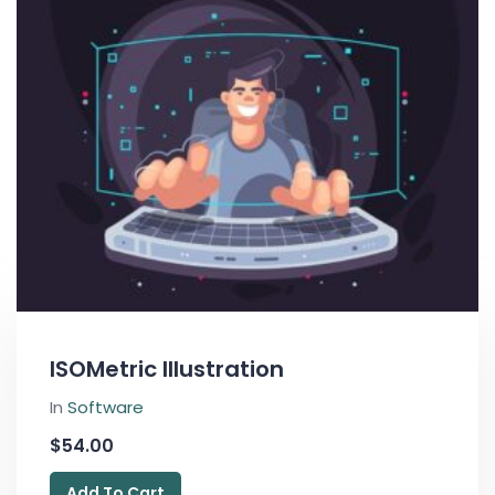
ISOMetric Illustration
In
Software
$
54.00
Add To Cart